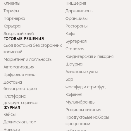
к
р
Клиенты
Пиццерия
е
л
Тарифы
Дарк-китчены
а
о
, 
Партнёрка
Франшизы
р
, 
в
Карьера
Рестораны
ч
д 
Закрытый клуб
Кафе
е
а
ГОТОВЫЕ РЕШЕНИЯ
т
о
Бургерная
Своя доставка без сторонних 
с
л
Столовая
о 
комиссий
б
Кондитерская и пекарня
л
а 
Маркетинг и лояльность
м
о
Шаурма
Автоматизация
и 
о
Азиатская кухня
о
р
Цифровое меню
е
Бар
ф
Доставка 

ж
о
Фастфуд и стритфуд
без агрегаторов
с
л
Кофейня
н
Платформа 

т
т
а
Мультибренды
для рум-сервиса
о 
а
ЖУРНАЛ
Рационы питания
ь 
й
Кейсы
Продуктовые наборы 

п
Делимся опытом
С
с рецептами
н
Новости