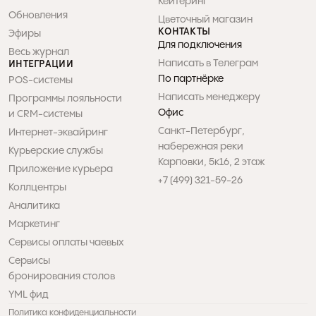
р
Кейтеринг
т
-
Обновления
Цветочный магазин
и
КОНТАКТЫ
Эфиры
а
г
Для подключения
д
Весь журнал
р
Написать в Телеграм
о
ИНТЕГРАЦИИ
у
По партнёрке
POS-системы
т
с
Написать менеджеру
Программы лояльности 

м
Офис
и CRM-системы
е
т
а
Санкт-Петербург, 

Интернет-эквайринг
р
е
набережная реки 

Курьерские службы
т
Карповки, 5к16, 2 этаж
Приложение курьера
?
й
+7 (499) 321-59-26
ь 
Коллцентры
» 
Аналитика
д
Маркетинг
л
Сервисы оплаты чаевых
Сервисы 

я 
бронирования столов
н
YML фид
Политика конфиденциальности