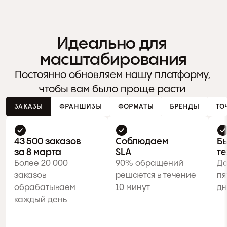
Идеально для 
масштабирования
Постоянно обновляем нашу платформу, 
чтобы вам было проще расти 
ЗАКАЗЫ
ФРАНШИЗЫ
ФОРМАТЫ
БРЕНДЫ
ТО
43 500 заказов 
Соблюдаем

Бы
за 8 марта
SLA
те
Более 20 000 
90% обращений 
Да
заказов 
решается в течение 
пя
обрабатываем 
10 минут
дн
каждый день