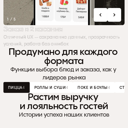
1 / 5
Заказ в 2 касания
Заказ в 2 касания
Отличный UX — сохранение данных, прозрачность 
Отличный UX — сохранение данных, прозрачность 
условий, работа без ошибок
условий, работа без ошибок
Продумано для каждого 
формата
Функции выбора блюд и заказа, как у 
лидеров рынка
ПИЦЦА
4
РОЛЛЫ И СУШИ
4
ПОКЕ И БОУЛЫ
4
СТР
Растим выручку 
и лояльность гостей
МОДИФИКАТОРЫ
Удобный выбор размера, типа теста 
Пи
Истории успеха наших клиентов
и добавок на одном экране