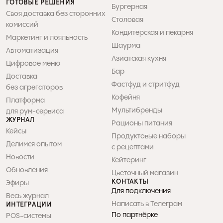
ГОТОВЫЕ РЕШЕНИЯ
Бургерная
Своя доставка без сторонних 
Столовая
комиссий
Кондитерская и пекарня
Маркетинг и лояльность
Шаурма
Автоматизация
Азиатская кухня
Цифровое меню
Бар
Доставка 

Фастфуд и стритфуд
без агрегаторов
Кофейня
Платформа 

Мультибренды
для рум-сервиса
ЖУРНАЛ
Рационы питания
Кейсы
Продуктовые наборы 

Делимся опытом
с рецептами
Новости
Кейтеринг
Обновления
Цветочный магазин
КОНТАКТЫ
Эфиры
Для подключения
Весь журнал
Написать в Телеграм
ИНТЕГРАЦИИ
По партнёрке
POS-системы