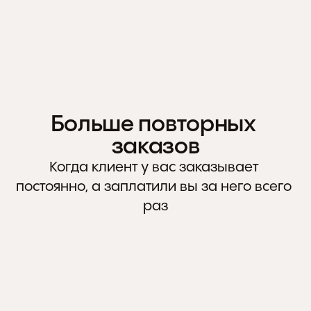
БЕСПЛАТНЫЙ ТРАФИК
SEO оптимизированный сайт. Будет на 
П
первой странице в выдаче
к
Больше повторных 
заказов
Когда клиент у вас заказывает 
постоянно, а заплатили вы за него всего 
раз
ПРОГРАММА ЛОЯЛЬНОСТИ