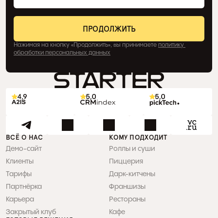
Нажимая на кнопку «Продолжить», вы принимаете 
политику 
обработки персональных данных
ВСЁ О НАС
КОМУ ПОДХОДИТ
Демо-сайт
Роллы и суши
Клиенты
Пиццерия
Тарифы
Дарк-китчены
Партнёрка
Франшизы
Карьера
Рестораны
Закрытый клуб
Кафе