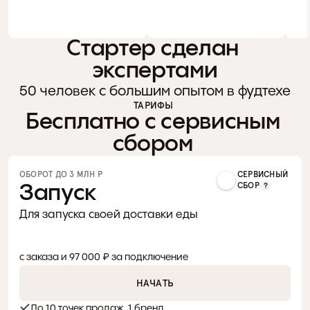
Стартер сделан 
экспертами
50 человек с большим опытом в фудтехе
ТАРИФЫ 
Бесплатно с сервисным 
сбором 
80+ человек с большим 
За
ОБОРОТ ДО 3 МЛН Р 
СЕРВИСНЫЙ
Запуск
СБОР
опытом в Foodtech и Horeca
дос
Для запуска своей доставки еды
и B
СМОТРЕТЬ ВАКАНСИИ
0 %
Ч
с заказа и 97 000 ₽ за подключение
НАЧАТЬ
До 10 точек продаж, 1 бренд