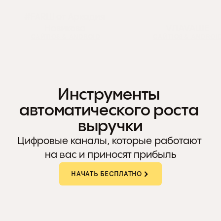
#FARШ от Аркадия 
Новикова
VЛАVАШЕ
САЙТ
IOS & ANDROID
САЙТ
IOS & ANDROI
Инструменты 
Фишка Суши
Здрасте кофе
автоматического роста 
САЙТ
IOS & ANDROID
САЙТ
IOS & ANDROI
выручки
Цифровые каналы, которые работают 
на вас и приносят прибыль
НАЧАТЬ БЕСПЛАТНО