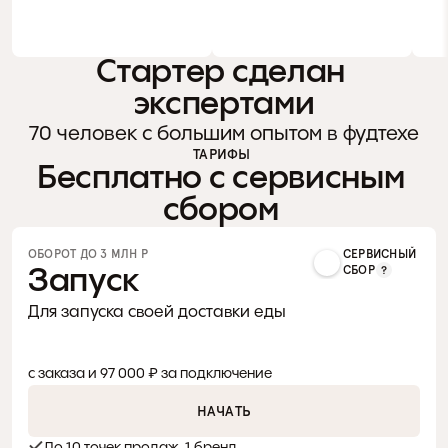
Стартер сделан 
экспертами
70 человек с большим опытом в фудтехе
ТАРИФЫ 
Бесплатно с сервисным 
сбором 
80+ человек с большим 
За
ОБОРОТ ДО 3 МЛН Р 
СЕРВИСНЫЙ
Запуск
СБОР
опытом в Foodtech и Horeca
дос
Для запуска своей доставки еды
и B
СМОТРЕТЬ ВАКАНСИИ
0 %
Ч
с заказа и 97 000 ₽ за подключение
НАЧАТЬ