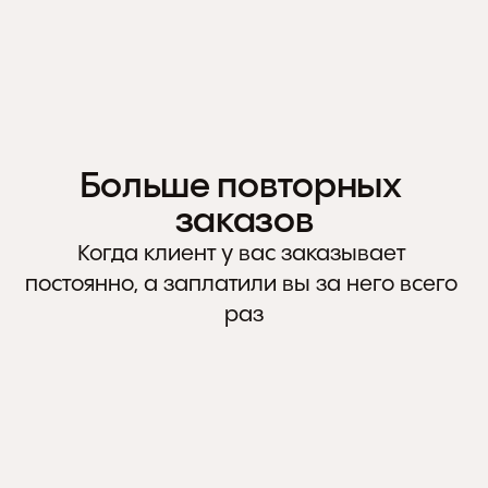
БЕСПЛАТНЫЙ ТРАФИК
SEO оптимизированный сайт. Будет на 
П
первой странице в выдаче
к
Больше повторных 
заказов
Когда клиент у вас заказывает 
постоянно, а заплатили вы за него всего 
раз
ПРОГРАММА ЛОЯЛЬНОСТИ
Несколько уровней. Настройка условий. 