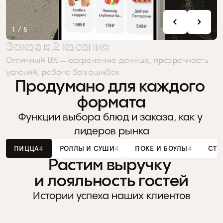
1 / 5
Заказ в 2 касания
Заказ в 2 касания
Отличный UX — сохранение данных, прозрачность 
Отличный UX — сохранение данных, прозрачность 
условий, работа без ошибок
условий, работа без ошибок
Продумано для каждого 
формата
Функции выбора блюд и заказа, как у 
лидеров рынка
ПИЦЦА
4
РОЛЛЫ И СУШИ
4
ПОКЕ И БОУЛЫ
4
СТР
Растим выручку 
и лояльность гостей
МОДИФИКАТОРЫ
Удобный выбор размера, типа теста 
Пи
Истории успеха наших клиентов
и добавок на одном экране