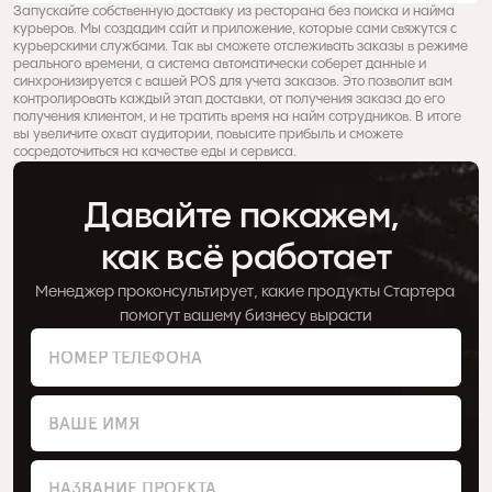
Запускайте собственную доставку из ресторана без поиска и найма 
курьеров. Мы создадим сайт и приложение, которые сами свяжутся с 
курьерскими службами. Так вы сможете отслеживать заказы в режиме 
реального времени, а система автоматически соберет данные и 
синхронизируется с вашей POS для учета заказов. Это позволит вам 
контролировать каждый этап доставки, от получения заказа до его 
получения клиентом, и не тратить время на найм сотрудников. В итоге 
вы увеличите охват аудитории, повысите прибыль и сможете 
сосредоточиться на качестве еды и сервиса. 
Давайте покажем, 
как всё работает
Менеджер проконсультирует, какие продукты Стартера 
помогут вашему бизнесу вырасти