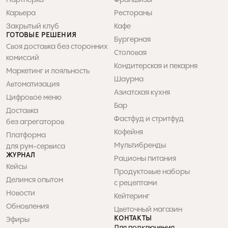
Карьера
Рестораны
Закрытый клуб
Кафе
ГОТОВЫЕ РЕШЕНИЯ
Бургерная
Своя доставка без сторонних 
Столовая
комиссий
Кондитерская и пекарня
Маркетинг и лояльность
Шаурма
Автоматизация
Азиатская кухня
Цифровое меню
Бар
Доставка 

Фастфуд и стритфуд
без агрегаторов
Кофейня
Платформа 

Мультибренды
для рум-сервиса
ЖУРНАЛ
Рационы питания
Кейсы
Продуктовые наборы 

Делимся опытом
с рецептами
Новости
Кейтеринг
Обновления
Цветочный магазин
КОНТАКТЫ
Эфиры
Для подключения