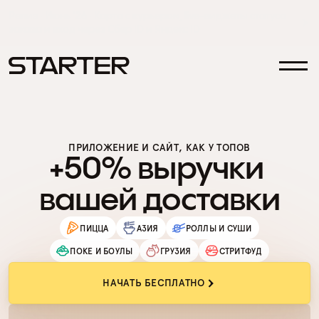
Релиз · Июнь ‘26 · Карта с курьером, live-виджеты статуса 
заказа и вход через Сбер ID и Яндекс ID
ПРИЛОЖЕНИЕ И САЙТ, КАК У ТОПОВ
+50% выручки 
вашей доставки
ПИЦЦА
АЗИЯ
РОЛЛЫ И СУШИ
ПОКЕ И БОУЛЫ
ГРУЗИЯ
СТРИТФУД
НАЧАТЬ БЕСПЛАТНО