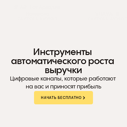
#FARШ от Аркадия 
Новикова
VЛАVАШЕ
САЙТ
IOS & ANDROID
САЙТ
IOS & ANDROI
Инструменты 
Фишка Суши
Здрасте кофе
автоматического роста 
САЙТ
IOS & ANDROID
САЙТ
IOS & ANDROI
выручки
Цифровые каналы, которые работают 
на вас и приносят прибыль
НАЧАТЬ БЕСПЛАТНО