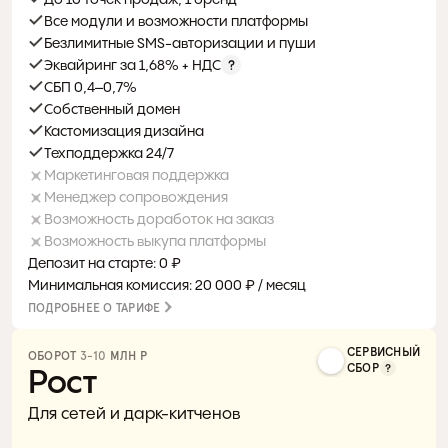
До 10 точек продаж, 1 бренд
Все модули и возможности платформы
Безлимитные SMS-авторизации и пуши
Эквайринг за 1,68% + НДС
СБП 0,4–0,7%
Собственный домен
Кастомизация дизайна
Техподдержка 24/7
Маркетинговая поддержка
Менеджер сопровождения
Возможность доработок на заказ
Возможность выкупа платформы
Депозит на старте: 0 ₽
Минимальная комиссия: 20 000 ₽ / месяц
ПОДРОБНЕЕ О ТАРИФЕ
СЕРВИСНЫЙ
ОБОРОТ 
3-10
 МЛН Р 
СБОР
Рост
Для сетей и дарк-китченов