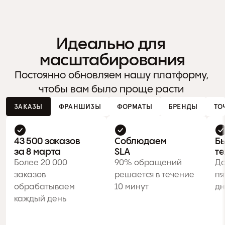
Идеально для 
масштабирования
Постоянно обновляем нашу платформу, 
чтобы вам было проще расти 
ЗАКАЗЫ
ФРАНШИЗЫ
ФОРМАТЫ
БРЕНДЫ
ТО
43 500 заказов 
Соблюдаем

Бы
за 8 марта
SLA
те
Более 20 000 
90% обращений 
Да
заказов 
решается в течение 
пя
обрабатываем 
10 минут
дн
каждый день