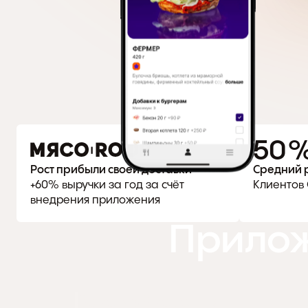
50 
Рост прибыли своей доставки
Средний 
+60% выручки за год за счёт 
Клиентов 
внедрения приложения
Прилож
Заказ в 2 касания