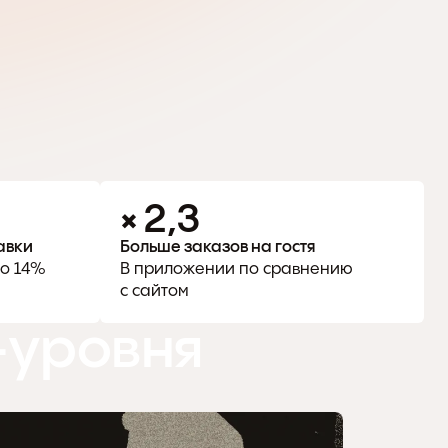
×  2,3
авки
Больше заказов на гостя
о 14% 
В приложении по сравнению 
с сайтом
-уровня