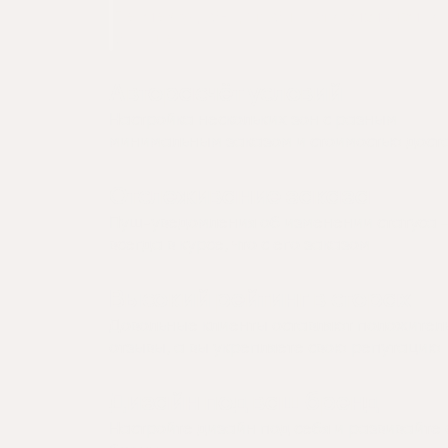
Делаем удобно, чтобы гости заказывали 
больше
Авторасчёт условий
Настройка нескольких зон с разным 
минимальным заказом и стоимостью дост
Отслеживание заказа
Пуш-уведомления об изменении статуса — 
всегда в курсе, что с его заказом
Высокий рейтинг в сторах
Довольные клиенты оставляют положител
отзывы, а вы укрепляете свою репутацию
Дизайн под ваш бренд
Настройте дизайн под себя и развивайте с