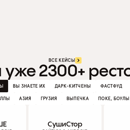
ь 
а
п
ч
е
е
р
м 
е
в
ВСЕ КЕЙСЫ
 уже 2300+ рес
л
о
о
о
ЗЫ
ВЫ ЗНАЕТЕ ИХ
ДАРК-КИТЧЕНЫ
ФАСТФУД
м
б
ОЛЛЫ
АЗИЯ
ГРУЗИЯ
ВЫПЕЧКА
ПОКЕ, БОУЛЫ
и
щ
т
е 
ШЕ
СушиСтор
ь 
с