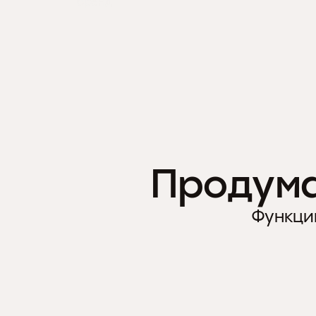
бренд
Продума
Функции
СТРИТ И ФАСТФУД
4