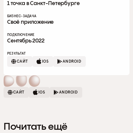
1 точка в Санкт-Петербурге
БИЗНЕС-ЗАДАЧА
Своё приложение
ПОДКЛЮЧЕНИЕ
Сентябрь 2022
РЕЗУЛЬТАТ
САЙТ
IOS
ANDROID
+50%
САЙТ
IOS
ANDROID
в
ы
р
у
ч
к
×2
Почитать ещё
и 
з