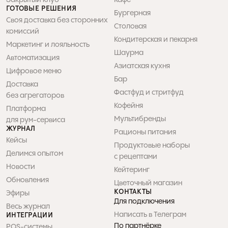
е
а
ГОТОВЫЕ РЕШЕНИЯ
т
о
Бургерная
Своя доставка без сторонних 
с
л
Столовая
о 
комиссий
б
Кондитерская и пекарня
л
а 
Маркетинг и лояльность
м
о
Шаурма
Автоматизация
и 
о
Азиатская кухня
о
р
Цифровое меню
е
Бар
ф
Доставка 

ж
о
Фастфуд и стритфуд
без агрегаторов
с
л
Кофейня
н
Платформа 

т
т
а
Мультибренды
для рум-сервиса
о 
а
ЖУРНАЛ
Рационы питания
ь 
й
Кейсы
Продуктовые наборы 

п
Делимся опытом
С
с рецептами
н
р
Новости
Кейтеринг
т
-
Обновления
Цветочный магазин
и
КОНТАКТЫ
Эфиры
а
г
Для подключения
д
Весь журнал
р
Написать в Телеграм
о
ИНТЕГРАЦИИ
По партнёрке
POS-системы