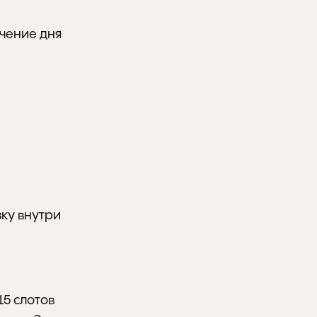
чение дня 
у внутри 
5 слотов 