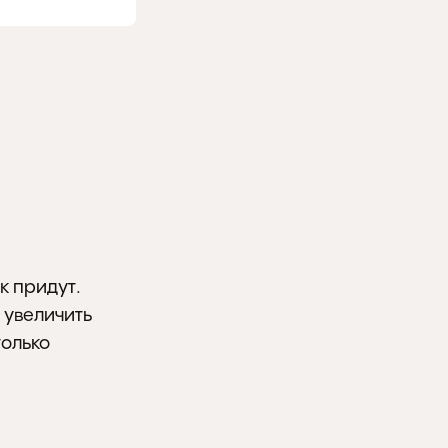
 придут. 
увеличить 
олько 