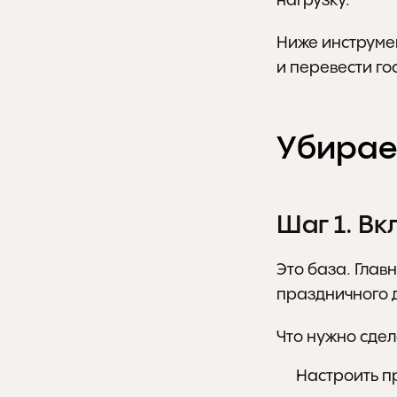
нагрузку.
Ниже инструмен
и перевести го
Убирае
Шаг 1. Вк
Это база. Глав
праздничного 
Что нужно сдел
Настроить п