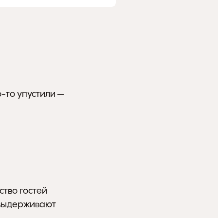
-то упустили — 
во гостей 
 выдерживают 