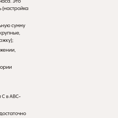
аса. Это 
 (настройка 
ную сумму 
крупные, 
ржку);
жении, 
Упростить работу кухни — временно отключить «сложные» категории 
 С в АВС-
достаточно 