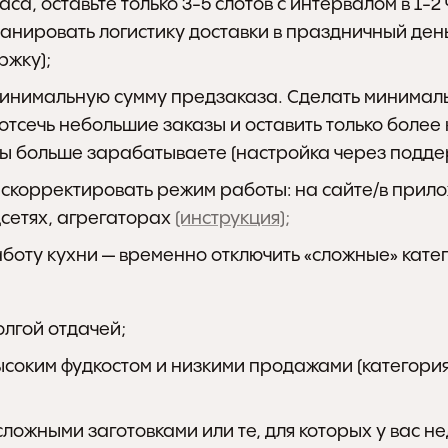
са, оставьте только 3-5 слотов с интервалом в 1-2 ч
анировать логистику доставки в праздничный день
ржку);
минимальную сумму предзаказа. Сделать минималь
отсечь небольшие заказы и оставить только более 
вы больше зарабатываете (настройка через подде
 скорректировать режим работы: на сайте/в прило
цсетях, агрегаторах 
(инструкция);
олгой отдачей;
ысоким фудкостом и низкими продажами (категория
сложными заготовками или те, для которых у вас не