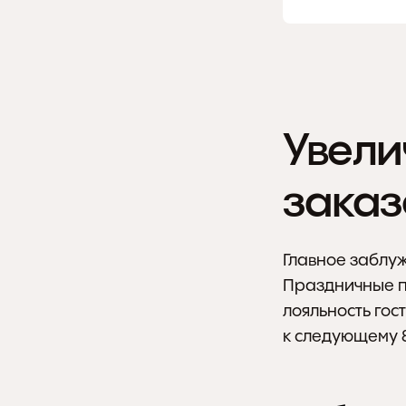
Увели
заказ
Главное заблуж
Праздничные пр
лояльность гост
к следующему 