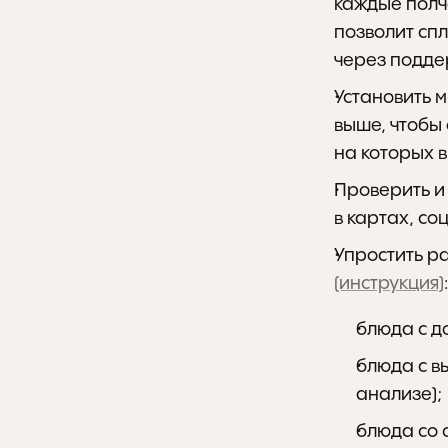
каждые полча
позволит спл
через подде
Установить 
выше, чтобы 
на которых 
Проверить и
в картах, со
(инструкция)
:
блюда с д
блюда с в
анализе);
блюда со 