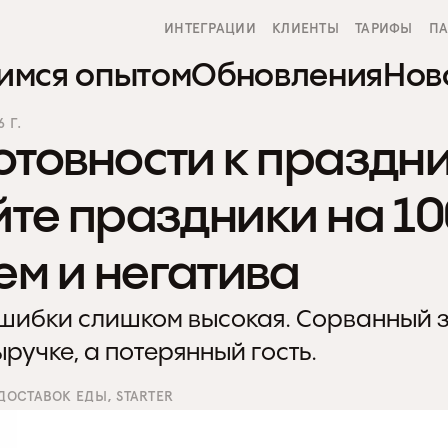
ИНТЕГРАЦИИ
КЛИЕНТЫ
ТАРИФЫ
ПА
имся опытом
Обновления
Нов
 Г.
отовности к праздни
те праздники на 10
ем и негатива
шибки слишком высокая. Сорванный за
ыручке, а потерянный гость.
ДОСТАВОК ЕДЫ, STARTER