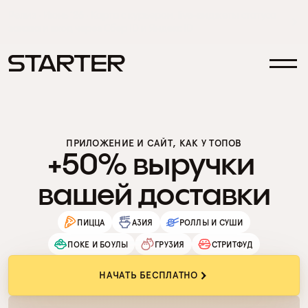
Релиз · Июнь ‘26 · Карта с курьером, live-виджеты статуса 
заказа и вход через Сбер ID и Яндекс ID
ПРИЛОЖЕНИЕ И САЙТ, КАК У ТОПОВ
+50% выручки 
вашей доставки
ПИЦЦА
АЗИЯ
РОЛЛЫ И СУШИ
ПОКЕ И БОУЛЫ
ГРУЗИЯ
СТРИТФУД
НАЧАТЬ БЕСПЛАТНО