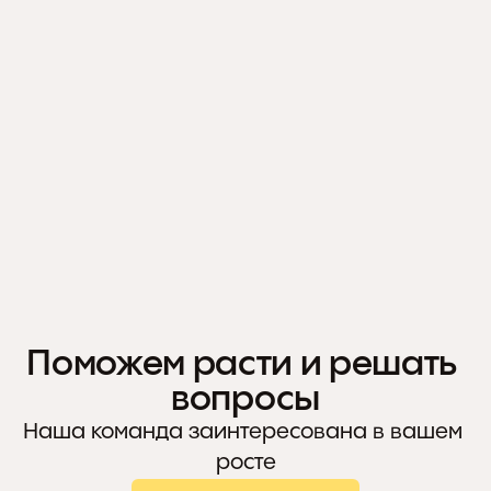
у
Несколько уровней. Настройка условий.
т
р
м
е
т
а
й
е
т
р
ь 
?
д
» 
л
я 
н
Поможем расти и решать 
а
вопросы
ш
Наша команда заинтересована в вашем 
е
росте