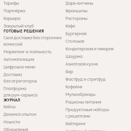
Тарифы
Дарк-китчены
Партнёрка
Франшизы
Карьера
Рестораны
Закрытый клуб
Кафе
ГОТОВЫЕ РЕШЕНИЯ
Бургерная
Своя доставка без сторонних 
Столовая
комиссий
Кондитерская и пекарня
Маркетинг и лояльность
Шаурма
Автоматизация
Азиатская кухня
Цифровое меню
Бар
Доставка 

Фастфуд и стритфуд
без агрегаторов
Кофейня
Платформа 

Мультибренды
для рум-сервиса
ЖУРНАЛ
Рационы питания
Кейсы
Продуктовые наборы 

Делимся опытом
с рецептами
Новости
Кейтеринг
Обновления