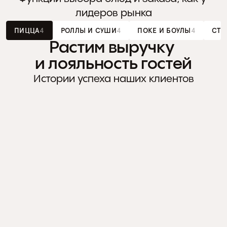
лидеров рынка
ПИЦЦА
4
РОЛЛЫ И СУШИ
4
ПОКЕ И БОУЛЫ
4
СТР
Растим выручку 
и лояльность гостей
МОДИФИКАТОРЫ
Удобный выбор размера, типа теста 
Пи
Истории успеха наших клиентов
и добавок на одном экране
+50%
выручки за год