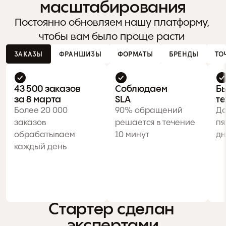
масштабирования
Постоянно обновляем нашу платформу, 
чтобы вам было проще расти 
ЗАКАЗЫ
ФРАНШИЗЫ
ФОРМАТЫ
БРЕНДЫ
ТО
43 500 заказов 
Соблюдаем

Бы
за 8 марта
SLA
те
Более 20 000 
90% обращений 
Да
заказов 
решается в течение 
пя
обрабатываем 
10 минут
дн
каждый день
Стартер сделан 
экспертами