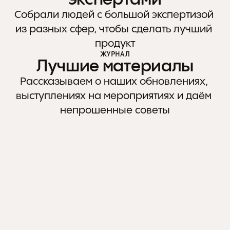
Собрали людей с большой экспертизой 
из разных сфер, чтобы сделать лучший 
продукт
ЖУРНАЛ
Лучшие материалы
Рассказываем о наших обновлениях, 
выступлениях на мероприятиях и даём 
80+ человек с большим 
За
непрошенные советы
опытом в Foodtech и Horeca
дос
и B
СМОТРЕТЬ ВАКАНСИИ
Ч