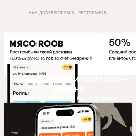
НАМ ДОВЕРЯЮТ 2300+ РЕСТОРАНОВ:
50 %
Рост прибыли своей доставки
Средний рос
+60% выручки за год за счёт внедрения 
Клиентов Ста
приложения
Приложение и сайт топ-
уровня
Красивое и фунциональное. Своё.