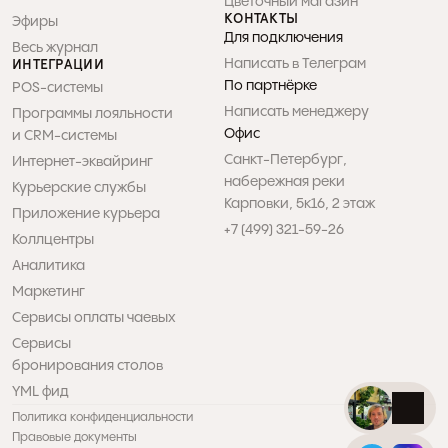
Цветочный магазин
КОНТАКТЫ
Эфиры
Для подключения
Весь журнал
Написать в Телеграм
ИНТЕГРАЦИИ
По партнёрке
POS-системы
Написать менеджеру
Программы лояльности 

Офис
и CRM-системы
Санкт-Петербург, 

Интернет-эквайринг
набережная реки 

Курьерские службы
Карповки, 5к16, 2 этаж
Приложение курьера
+7 (499) 321-59-26
Коллцентры
Аналитика
Маркетинг
Сервисы оплаты чаевых
Сервисы 

бронирования столов
YML фид
Политика конфиденциальности
Правовые документы