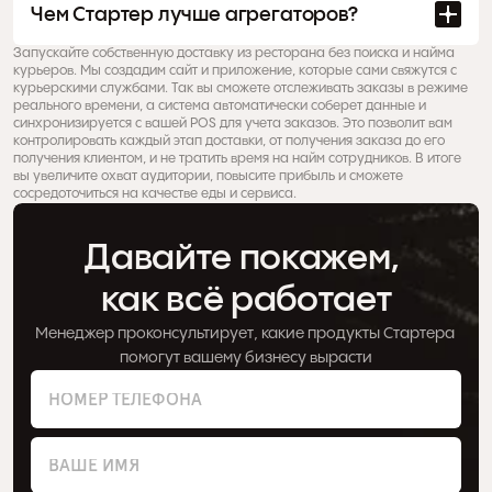
Чем Стартер лучше агрегаторов?
Запускайте собственную доставку из ресторана без поиска и найма 
курьеров. Мы создадим сайт и приложение, которые сами свяжутся с 
курьерскими службами. Так вы сможете отслеживать заказы в режиме 
реального времени, а система автоматически соберет данные и 
синхронизируется с вашей POS для учета заказов. Это позволит вам 
контролировать каждый этап доставки, от получения заказа до его 
получения клиентом, и не тратить время на найм сотрудников. В итоге 
вы увеличите охват аудитории, повысите прибыль и сможете 
сосредоточиться на качестве еды и сервиса. 
Давайте покажем, 
как всё работает
Менеджер проконсультирует, какие продукты Стартера 
помогут вашему бизнесу вырасти