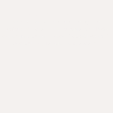
Готовые интеграции
Больше никакой монотонной ручной 
работы. Интеграции с популярными POS-
системами, автоматический расчёт условий 
доставки и управление курьерами