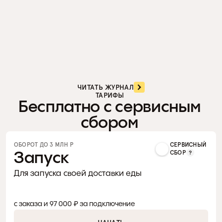
ОБНОВЛЕНИЯ
Релиз. Апрель '26
Массовые промокоды в CRM, гибкая настройка
ЧИТАТЬ ЖУРНАЛ
комплектации заказов и SEO-страницы городов —
ТАРИФЫ 
теперь с самостоятельной настройкой. Подключили
Бесплатно с сервисным 
Команда Стартера ツ
уведомления о заказах в MAX, ускорили CRM и добавили
сбором 
точное начисление баллов лояльности.
ОБОРОТ ДО 3 МЛН Р 
СЕРВИСНЫЙ
Запуск
СБОР
Для запуска своей доставки еды
0 %
с заказа и 97 000 ₽ за подключение